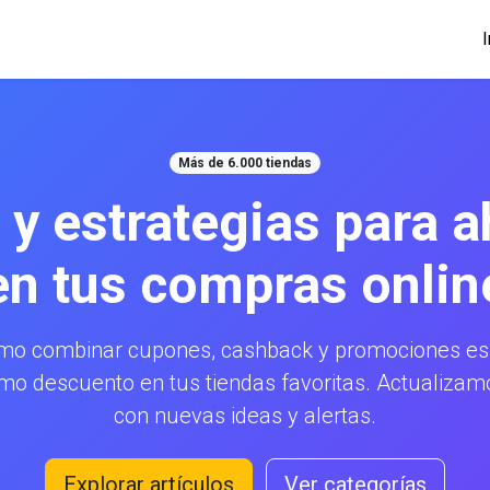
I
Más de 6.000 tiendas
 y estrategias para a
en tus compras onlin
mo combinar cupones, cashback y promociones esp
mo descuento en tus tiendas favoritas. Actualiz
con nuevas ideas y alertas.
Explorar artículos
Ver categorías