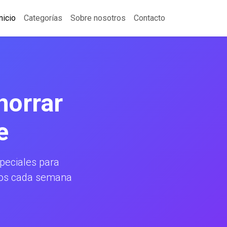
nicio
Categorías
Sobre nosotros
Contacto
horrar
e
eciales para
amos cada semana