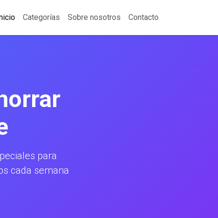
nicio
Categorías
Sobre nosotros
Contacto
horrar
e
eciales para
amos cada semana