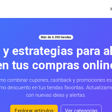
I
Más de 6.000 tiendas
 y estrategias para a
en tus compras onlin
mo combinar cupones, cashback y promociones esp
mo descuento en tus tiendas favoritas. Actualiz
con nuevas ideas y alertas.
Explorar artículos
Ver categorías