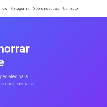
nicio
Categorías
Sobre nosotros
Contacto
horrar
e
eciales para
amos cada semana