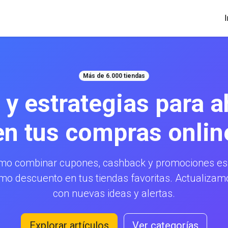
I
Más de 6.000 tiendas
 y estrategias para a
en tus compras onlin
mo combinar cupones, cashback y promociones esp
mo descuento en tus tiendas favoritas. Actualiz
con nuevas ideas y alertas.
Explorar artículos
Ver categorías