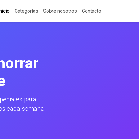
nicio
Categorías
Sobre nosotros
Contacto
horrar
e
eciales para
amos cada semana