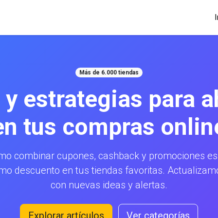
I
Más de 6.000 tiendas
 y estrategias para a
en tus compras onlin
mo combinar cupones, cashback y promociones esp
mo descuento en tus tiendas favoritas. Actualiz
con nuevas ideas y alertas.
Explorar artículos
Ver categorías