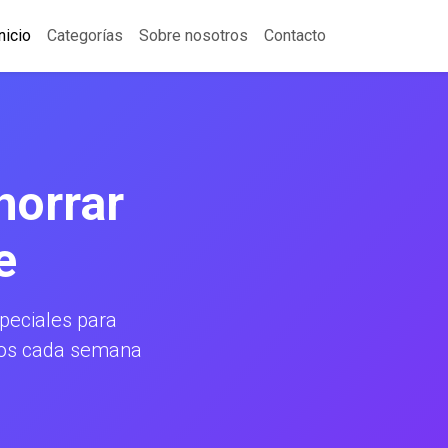
nicio
Categorías
Sobre nosotros
Contacto
horrar
e
eciales para
amos cada semana