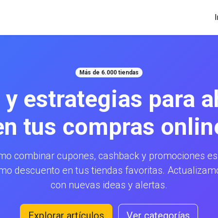
I
Más de 6.000 tiendas
 y estrategias para a
en tus compras onlin
mo combinar cupones, cashback y promociones esp
mo descuento en tus tiendas favoritas. Actualiz
con nuevas ideas y alertas.
Explorar artículos
Ver categorías